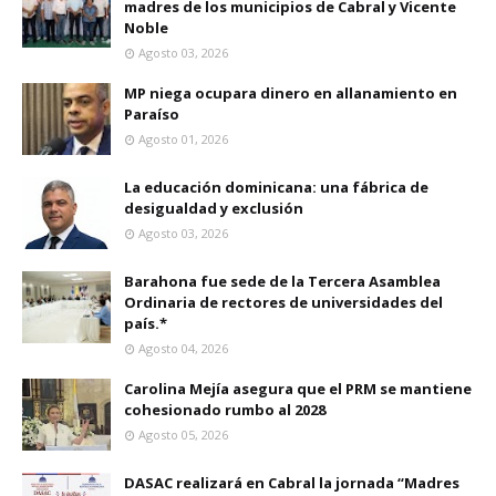
madres de los municipios de Cabral y Vicente
Noble
Agosto 03, 2026
MP niega ocupara dinero en allanamiento en
Paraíso
Agosto 01, 2026
La educación dominicana: una fábrica de
desigualdad y exclusión
Agosto 03, 2026
Barahona fue sede de la Tercera Asamblea
Ordinaria de rectores de universidades del
país.*
Agosto 04, 2026
Carolina Mejía asegura que el PRM se mantiene
cohesionado rumbo al 2028
Agosto 05, 2026
DASAC realizará en Cabral la jornada “Madres