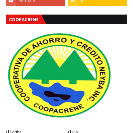
COOPACRENE
El Caribe
El Dia