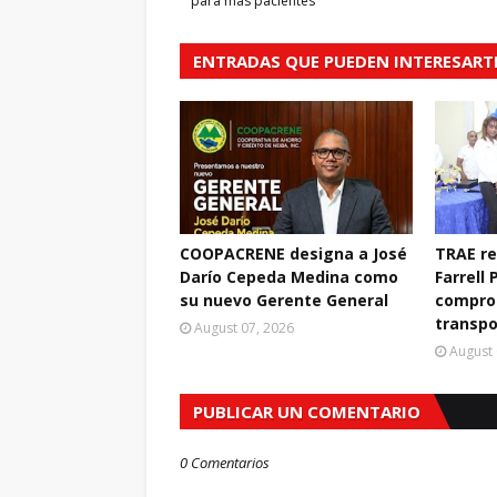
para más pacientes
ENTRADAS QUE PUEDEN INTERESART
COOPACRENE designa a José
TRAE r
Darío Cepeda Medina como
Farrell 
su nuevo Gerente General
compro
transpo
August 07, 2026
August 
PUBLICAR UN COMENTARIO
0 Comentarios