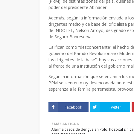
(PRM), de distintas zonas del país, quiene
poder del presidente Abinader.
Además, según la información enviada a lo
dirigentes medio y de base del oficialista p
de INDOTEL, Nelson Arroyo, designado este 
de Seguro Banreservas.
Califican como “desconcertante” el hecho 
gobierno del Partido Revolucionario Moderno
los dirigentes de la base”, hoy sus acciones
al frente de una institución del gobierno ma
Según la información que se envían a los med
PRM se sienten muy desenconada ante estas
esperanza a la familia perremeísta, provoca
Facebook
Twitter
MÁS ANTIGUA
Alarma casos de dengue en Polo; hospital sin c