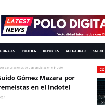
CIONALES
POLITICA
DEPORTES
ACTUALIDAD
SALUD
or cancelaciones de perremeístas en el Indotel
CO
 Guido Gómez Mazara por
remeístas en el Indotel
2024