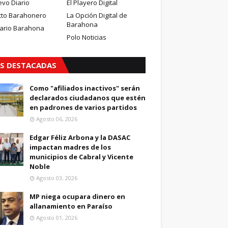
evo Diario
El Playero Digital
cto Barahonero
La Opción Digital de
Barahona
iario Barahona
Polo Noticias
S DESTACADAS
Como "afiliados inactivos" serán
declarados ciudadanos que estén
en padrones de varios partidos
Agosto 06, 2026
Edgar Féliz Arbona y la DASAC
impactan madres de los
municipios de Cabral y Vicente
Noble
Agosto 03, 2026
MP niega ocupara dinero en
allanamiento en Paraíso
Agosto 01, 2026