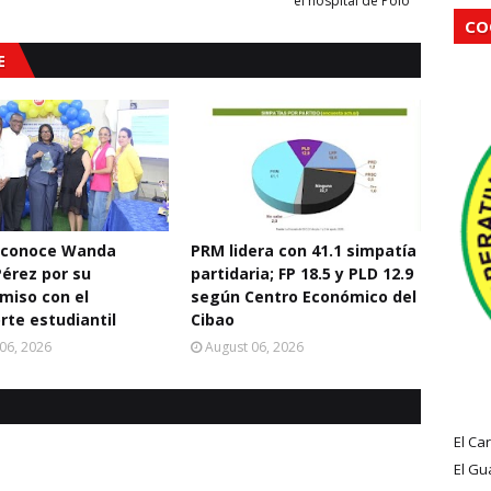
el hospital de Polo
CO
E
econoce Wanda
PRM lidera con 41.1 simpatía
Pérez por su
partidaria; FP 18.5 y PLD 12.9
miso con el
según Centro Económico del
rte estudiantil
Cibao
06, 2026
August 06, 2026
El Ca
El Gu