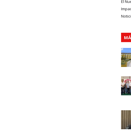
El Nu
Impa
Notic
MÁ