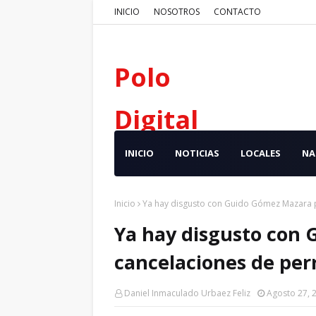
INICIO
NOSOTROS
CONTACTO
Polo
Digital
INICIO
NOTICIAS
LOCALES
NA
Inicio
Ya hay disgusto con Guido Gómez Mazara p
Ya hay disgusto con
cancelaciones de per
Daniel Inmaculado Urbaez Feliz
Agosto 27, 