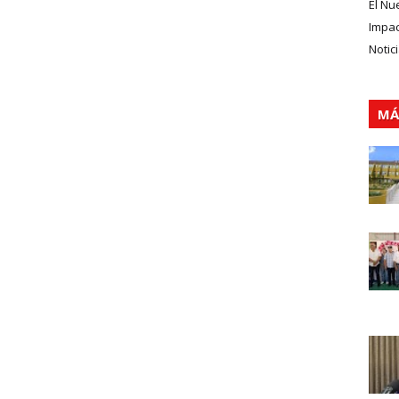
El Nu
Impa
Notic
MÁ