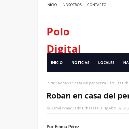
INICIO
NOSOTROS
CONTACTO
Polo
Digital
INICIO
NOTICIAS
LOCALES
NA
Inicio
Roban en casa del periodista Hércules Urb
Roban en casa del pe
Daniel Inmaculado Urbaez Feliz
Abril 02, 20
Por Emma Pérez