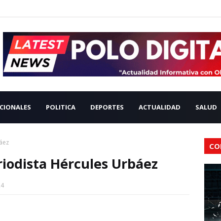
CIONALES
POLITICA
DEPORTES
ACTUALIDAD
SALUD
áez
CO
riodista Hércules Urbáez
24