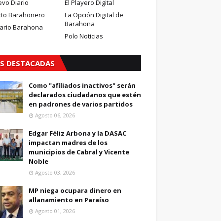
evo Diario
El Playero Digital
cto Barahonero
La Opción Digital de
Barahona
iario Barahona
Polo Noticias
S DESTACADAS
Como "afiliados inactivos" serán
declarados ciudadanos que estén
en padrones de varios partidos
Agosto 06, 2026
Edgar Féliz Arbona y la DASAC
impactan madres de los
municipios de Cabral y Vicente
Noble
Agosto 03, 2026
MP niega ocupara dinero en
allanamiento en Paraíso
Agosto 01, 2026