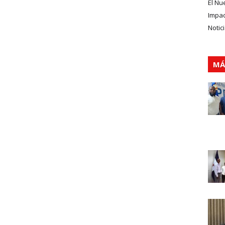
El Nu
Impa
Notic
MÁ