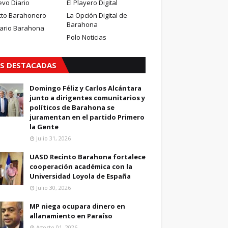
evo Diario
El Playero Digital
cto Barahonero
La Opción Digital de
Barahona
iario Barahona
Polo Noticias
S DESTACADAS
Domingo Féliz y Carlos Alcántara
junto a dirigentes comunitarios y
políticos de Barahona se
juramentan en el partido Primero
la Gente
Julio 31, 2026
UASD Recinto Barahona fortalece
cooperación académica con la
Universidad Loyola de España
Julio 30, 2026
MP niega ocupara dinero en
allanamiento en Paraíso
Agosto 01, 2026