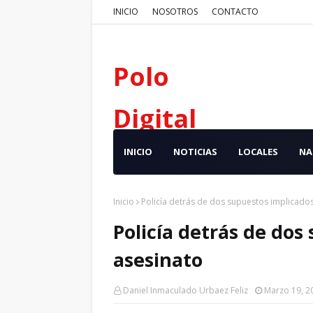
INICIO
NOSOTROS
CONTACTO
Polo
Digital
INICIO
NOTICIAS
LOCALES
NA
Inicio
Policía detrás de dos supuestos implicado
Policía detrás de dos
asesinato
Daniel Inmaculado Urbaez Feliz
Marzo 19, 2