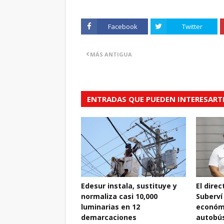
Facebook
Twitter
MÁS ANTIGUA
ENTRADAS QUE PUEDEN INTERESART
Edesur instala, sustituye y
El dire
normaliza casi 10,000
Suberví
luminarias en 12
económi
demarcaciones
autobús