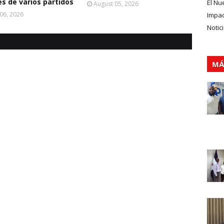
s de varios partidos
El Nu
August 05, 2026
06, 2026
Impa
Notic
MÁ