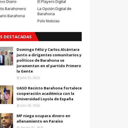
evo Diario
El Playero Digital
cto Barahonero
La Opción Digital de
Barahona
iario Barahona
Polo Noticias
S DESTACADAS
Domingo Féliz y Carlos Alcántara
junto a dirigentes comunitarios y
políticos de Barahona se
juramentan en el partido Primero
la Gente
Julio 31, 2026
UASD Recinto Barahona fortalece
cooperación académica con la
Universidad Loyola de España
Julio 30, 2026
MP niega ocupara dinero en
allanamiento en Paraíso
Agosto 01, 2026