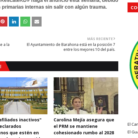
 «RescateRD» haga el anuncio esta semana, debido
 primarias internas sin salir con algún trauma.
CO
MÁS RECIENTE
e a la
El Ayuntamiento de Barahona está en la posición 7
entre los mejores 10 del país.
E
filiados inactivos"
Carolina Mejía asegura que
El Ca
eclarados
el PRM se mantiene
El Gu
nos que estén en
cohesionado rumbo al 2028