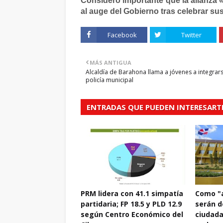
Consideró importante que la alianza
al auge del Gobierno tras celebrar sus
Facebook
Twitter
MÁS ANTIGUA
Alcaldía de Barahona llama a jóvenes a integrars
policía municipal
ENTRADAS QUE PUEDEN INTERESART
PRM lidera con 41.1 simpatía
Como "a
partidaria; FP 18.5 y PLD 12.9
serán d
según Centro Económico del
ciudada