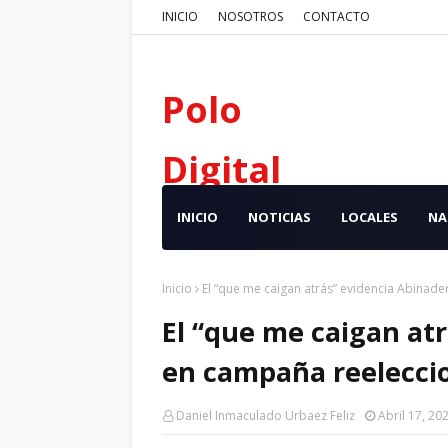
INICIO
NOSOTROS
CONTACTO
Polo
Digital
INICIO
NOTICIAS
LOCALES
NA
Inicio
El “que me caigan atrás” evidencia Abinade
El “que me caigan at
en campaña reelecci
Daniel Inmaculado Urbaez Feliz
Abril 17, 20