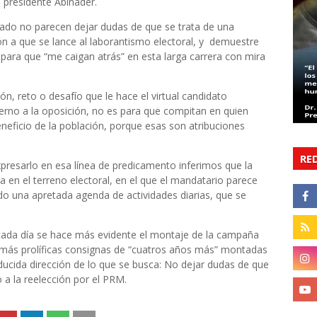
el presidente Abinader.
tado no parecen dejar dudas de que se trata de una
ión a que se lance al laborantismo electoral, y demuestre
 para que “me caigan atrás” en esta larga carrera con mira
ón, reto o desafío que le hace el virtual candidato
erno a la oposición, no es para que compitan en quien
neficio de la población, porque esas son atribuciones
RE
presarlo en esa línea de predicamento inferimos que la
ia en el terreno electoral, en el que el mandatario parece
o una apretada agenda de actividades diarias, que se
, cada día se hace más evidente el montaje de la campaña
y más prolíficas consignas de “cuatros años más” montadas
nducida dirección de lo que se busca: No dejar dudas de que
o a la reelección por el PRM.