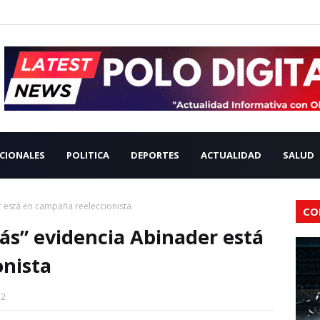
CIONALES
POLITICA
DEPORTES
ACTUALIDAD
SALUD
r está en campaña reeleccionista
CO
rás” evidencia Abinader está
onista
22