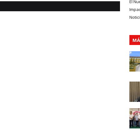
El Nu
Impa
Notic
MÁ