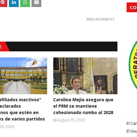
CO
MÁS RECIENTE
E
filiados inactivos"
Carolina Mejía asegura que
eclarados
el PRM se mantiene
nos que estén en
cohesionado rumbo al 2028
s de varios partidos
August 05, 2026
El Ca
06, 2026
El Gu