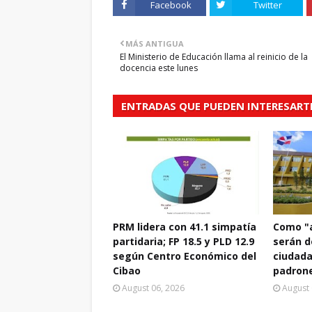
Facebook
Twitter
MÁS ANTIGUA
El Ministerio de Educación llama al reinicio de la
docencia este lunes
ENTRADAS QUE PUEDEN INTERESART
PRM lidera con 41.1 simpatía
Como "a
partidaria; FP 18.5 y PLD 12.9
serán d
según Centro Económico del
ciudada
Cibao
padrone
August 06, 2026
August 