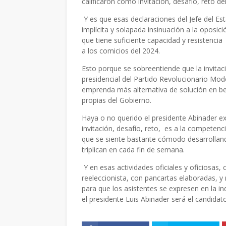
calificaron como invitación, desafío, reto d
Y es que esas declaraciones del Jefe del Es
implícita y solapada insinuación a la oposic
que tiene suficiente capacidad y resistencia
a los comicios del 2024.
Esto porque se sobreentiende que la invitaci
presidencial del Partido Revolucionario Mod
emprenda más alternativa de solución en be
propias del Gobierno.
Haya o no querido el presidente Abinader ex
invitación, desafío, reto, es a la competenc
que se siente bastante cómodo desarrolland
triplican en cada fin de semana.
Y en esas actividades oficiales y oficiosas
reeleccionista, con pancartas elaboradas, 
para que los asistentes se expresen en la i
el presidente Luis Abinader será el candidat