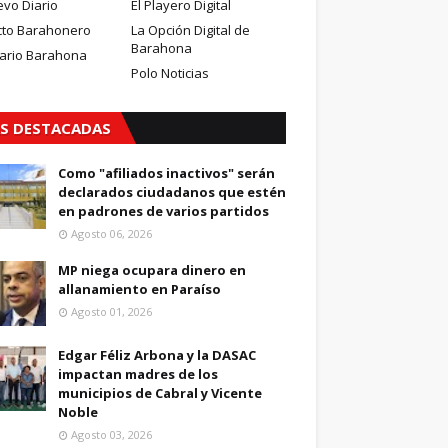
evo Diario
El Playero Digital
cto Barahonero
La Opción Digital de
Barahona
iario Barahona
Polo Noticias
S DESTACADAS
Como "afiliados inactivos" serán
declarados ciudadanos que estén
en padrones de varios partidos
Agosto 06, 2026
MP niega ocupara dinero en
allanamiento en Paraíso
Agosto 01, 2026
Edgar Féliz Arbona y la DASAC
impactan madres de los
municipios de Cabral y Vicente
Noble
Agosto 03, 2026