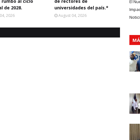
 rumbo al ciclo
de rectores de
El Nu
al de 2028.
universidades del país.*
Impa
04, 2026
August 04, 2026
Notic
MÁ