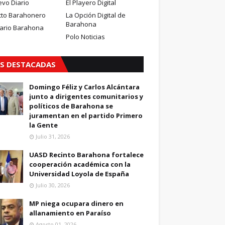
evo Diario
El Playero Digital
cto Barahonero
La Opción Digital de
Barahona
iario Barahona
Polo Noticias
S DESTACADAS
Domingo Féliz y Carlos Alcántara
junto a dirigentes comunitarios y
políticos de Barahona se
juramentan en el partido Primero
la Gente
Julio 31, 2026
UASD Recinto Barahona fortalece
cooperación académica con la
Universidad Loyola de España
Julio 30, 2026
MP niega ocupara dinero en
allanamiento en Paraíso
Agosto 01, 2026