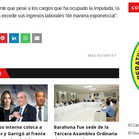
CO
ente que pese a los cargos que ha ocupado la imputada, la
a excede sus ingresos laborales “de manera exponencial”.
MÁS RECIENTE
E
El Ca
o interno coloca a
Barahona fue sede de la
El Gu
r y Garrigó al frente
Tercera Asamblea Ordinaria