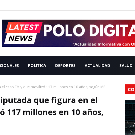
CIONALES
POLITICA
DEPORTES
ACTUALIDAD
SALUD
 el caso FM y que movilizó 117 millones en 10 años, según MP
CO
iputada que figura en el
ó 117 millones en 10 años,