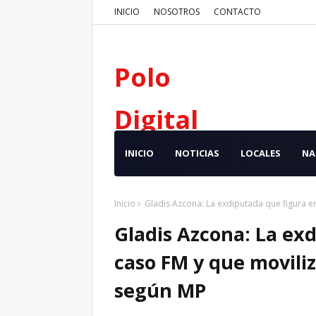
INICIO
NOSOTROS
CONTACTO
Polo
Digital
INICIO
NOTICIAS
LOCALES
NA
Inicio
Gladis Azcona: La exdiputada que figura en
Gladis Azcona: La exd
caso FM y que moviliz
según MP