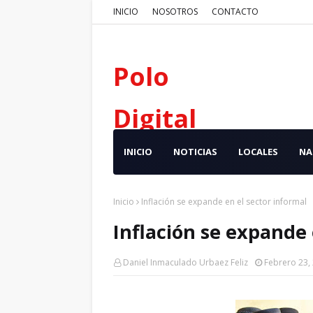
INICIO
NOSOTROS
CONTACTO
Polo
Digital
INICIO
NOTICIAS
LOCALES
NA
Inicio
Inflación se expande en el sector informal
Inflación se expande 
Daniel Inmaculado Urbaez Feliz
Febrero 23,