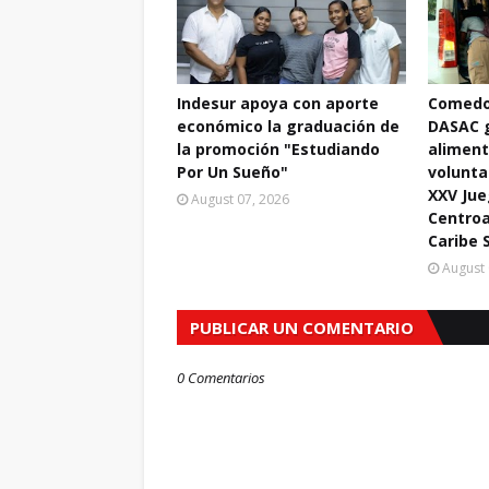
Indesur apoya con aporte
Comedo
económico la graduación de
DASAC 
la promoción "Estudiando
aliment
Por Un Sueño"
volunta
XXV Ju
August 07, 2026
Centroa
Caribe 
August 
PUBLICAR UN COMENTARIO
0 Comentarios