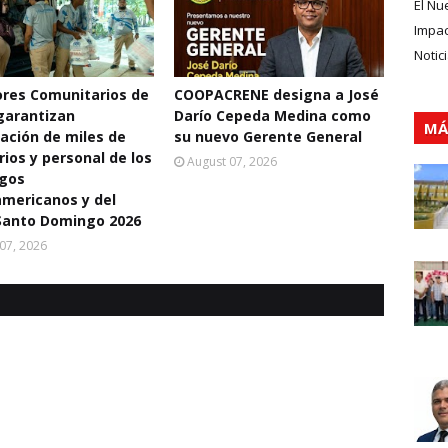
El Nu
Impa
Notic
res Comunitarios de
COOPACRENE designa a José
garantizan
Darío Cepeda Medina como
MÁ
ación de miles de
su nuevo Gerente General
rios y personal de los
August 07, 2026
egos
mericanos y del
Santo Domingo 2026
07, 2026