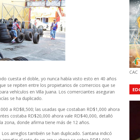
CAC
do cuesta el doble, yo nunca había visto esto en 40 años
que se repiten entre los propietarios de comercios que se
ED
 para vehículos en Villa Juana. Los comerciantes aseguran
ncías se ha duplicado.
,000 a RD$8,500; las usadas que costaban RD$1,000 ahora
antes costaba RD$20,000 ahora vale RD$40,000, detalló
 la zona, donde afirma tiene más de 12 años.
a. Los arreglos también se han duplicado. Santana indicó
arreglar el roto de un aro y ahora se cobra RD$1,000.