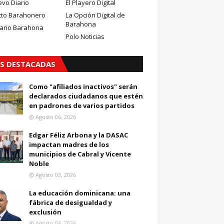
evo Diario
El Playero Digital
cto Barahonero
La Opción Digital de
Barahona
iario Barahona
Polo Noticias
S DESTACADAS
Como "afiliados inactivos" serán
declarados ciudadanos que estén
en padrones de varios partidos
Agosto 06, 2026
Edgar Féliz Arbona y la DASAC
impactan madres de los
municipios de Cabral y Vicente
Noble
Agosto 03, 2026
La educación dominicana: una
fábrica de desigualdad y
exclusión
Agosto 03, 2026