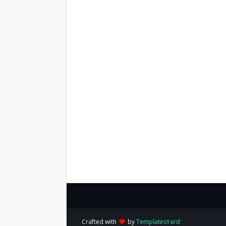
Crafted with
by
TemplatesYard