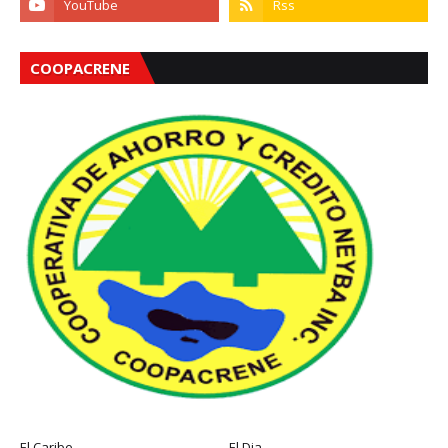
COOPACRENE
El Caribe
El Dia