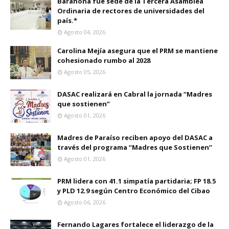
Barahona fue sede de la Tercera Asamblea
Ordinaria de rectores de universidades del
país.*
Agosto 04, 2026
Carolina Mejía asegura que el PRM se mantiene
cohesionado rumbo al 2028
Agosto 05, 2026
DASAC realizará en Cabral la jornada “Madres
que sostienen”
Agosto 01, 2026
Madres de Paraíso reciben apoyo del DASAC a
través del programa “Madres que Sostienen”
Agosto 01, 2026
PRM lidera con 41.1 simpatía partidaria; FP 18.5
y PLD 12.9 según Centro Económico del Cibao
Agosto 06, 2026
Fernando Lagares fortalece el liderazgo de la