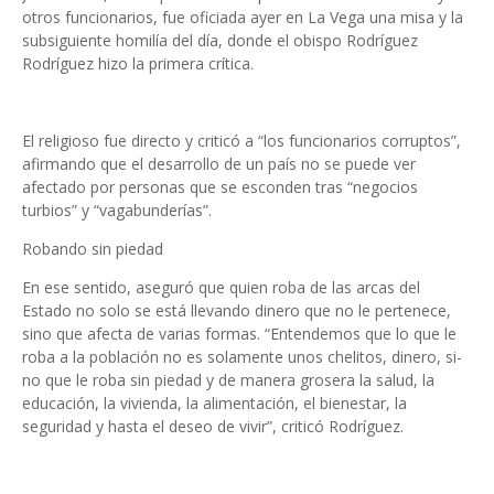
otros funcionarios, fue oficiada ayer en La Vega una misa y la
subsiguiente homilía del día, donde el obispo Rodríguez
Rodríguez hizo la primera crítica.
El religioso fue directo y cri­ticó a “los funcionarios co­rruptos”,
afirmando que el desarrollo de un país no se puede ver
afectado por per­sonas que se esconden tras “negocios
turbios” y “vaga­bunderías”.
Robando sin piedad
En ese sentido, aseguró que quien roba de las arcas del
Estado no solo se está lle­vando dinero que no le per­tenece,
sino que afecta de varias formas. “Entende­mos que lo que le
roba a la población no es solamen­te unos chelitos, dinero, si­
no que le roba sin piedad y de manera grosera la salud, la
educación, la vivienda, la alimentación, el bienestar, la
seguridad y hasta el de­seo de vivir”, criticó Rodrí­guez.