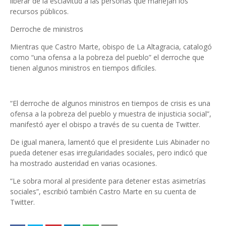
liberar de la es­clavitud a las personas que manejan los
recursos públicos.
Derroche de ministros
Mientras que Castro Mar­te, obispo de La Altagracia, catalogó
como “una ofensa a la pobreza del pueblo” el derroche que
tienen algu­nos ministros en tiempos difíciles.
“El derroche de algunos mi­nistros en tiempos de crisis es una
ofensa a la pobre­za del pueblo y muestra de injusticia social”,
manifestó ayer el obispo a través de su cuenta de Twitter.
De igual manera, lamentó que el presidente Luis Abi­nader no
pueda detener esas irregularidades socia­les, pero indicó que
ha mos­trado austeridad en varias ocasiones.
“Le sobra moral al presiden­te para detener estas asi­metrías
sociales”, escribió también Castro Marte en su cuenta de
Twitter.