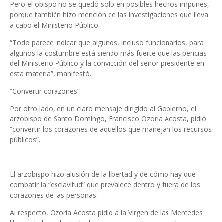
Pero el obispo no se quedó solo en posibles hechos im­punes,
porque también hi­zo mención de las investi­gaciones que lleva
a cabo el Ministerio Público.
“Todo parece indicar que algunos, incluso funciona­rios, para
algunos la cos­tumbre está siendo más fuerte que las pericias
del Ministerio Público y la con­vicción del señor presiden­te en
esta materia”, mani­festó.
“Convertir corazones”
Por otro lado, en un cla­ro mensaje dirigido al Go­bierno, el
arzobispo de Santo Domingo, Francisco Ozoria Acosta, pidió
“con­vertir los corazones de aquellos que manejan los recursos
públicos”.
El arzobispo hizo alusión de la libertad y de cómo hay que
combatir la “esclavi­tud” que prevalece dentro y fuera de los
corazones de las personas.
Al respecto, Ozoria Acos­ta pidió a la Virgen de las Mercedes