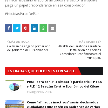
se hace necesario el aporte de todos y el sector transporte
juega un papel preponderante en esa consolidación.
#NoticiasPulsoDelSur
MÁS ANTIGUA
MÁS RECIENTE
Califican de engaño primer año
Alcalde de Barahona agradece
de gobierno de Luis Abinader
Instalación de Cocinas
Comedores Económicos en el
Municipio.
ENTRADAS QUE PUEDEN INTERESARTE
PRM lidera con 41.1 simpatía partidaria; FP 18.5
y PLD 12.9 según Centro Económico del Cibao
August 06, 2026
Como "afiliados inactivos" serán declarados
ciudadanos que estén en padrones de varios