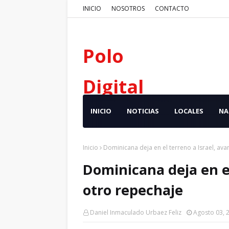
INICIO
NOSOTROS
CONTACTO
Polo
Digital
INICIO
NOTICIAS
LOCALES
NA
Inicio
Dominicana deja en el terreno a Israel, ava
Dominicana deja en el
otro repechaje
Daniel Inmaculado Urbaez Feliz
Agosto 03, 