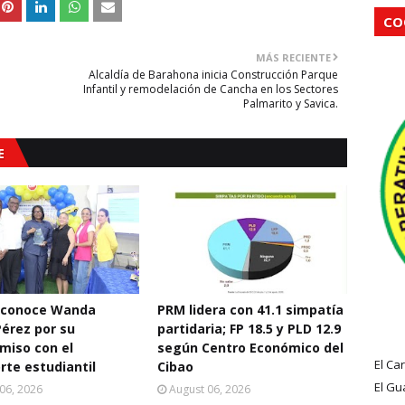
CO
MÁS RECIENTE
Alcaldía de Barahona inicia Construcción Parque
Infantil y remodelación de Cancha en los Sectores
Palmarito y Savica.
E
econoce Wanda
PRM lidera con 41.1 simpatía
Pérez por su
partidaria; FP 18.5 y PLD 12.9
miso con el
según Centro Económico del
El Ca
rte estudiantil
Cibao
El Gu
06, 2026
August 06, 2026