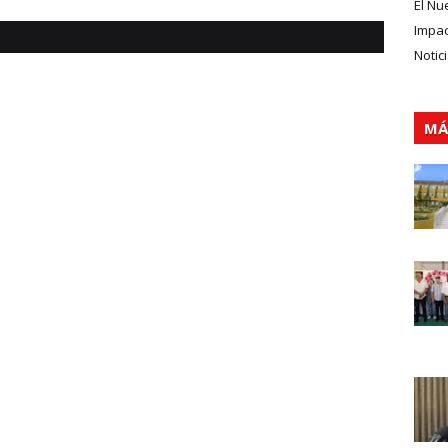
El Nu
Impa
Notic
MÁ