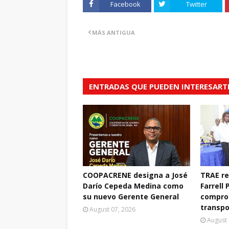
Facebook
Twitter
MÁS ANTIGUA
ENTRADAS QUE PUEDEN INTERESART
COOPACRENE designa a José
TRAE r
Darío Cepeda Medina como
Farrell 
su nuevo Gerente General
compro
transpo
August 07, 2026
August 