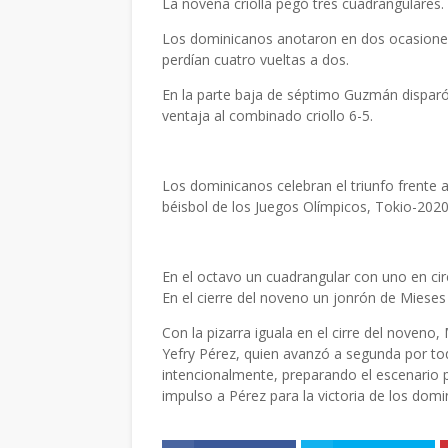
La novena criolla pegó tres cuadrangulares.
Los dominicanos anotaron en dos ocasiones e
perdían cuatro vueltas a dos.
En la parte baja de séptimo Guzmán disparó 
ventaja al combinado criollo 6-5.
Los dominicanos celebran el triunfo frente a
béisbol de los Juegos Olímpicos, Tokio-2020
En el octavo un cuadrangular con uno en circ
En el cierre del noveno un jonrón de Mieses i
Con la pizarra iguala en el cirre del noveno, 
Yefry Pérez, quien avanzó a segunda por toqu
intencionalmente, preparando el escenario pa
impulso a Pérez para la victoria de los domin