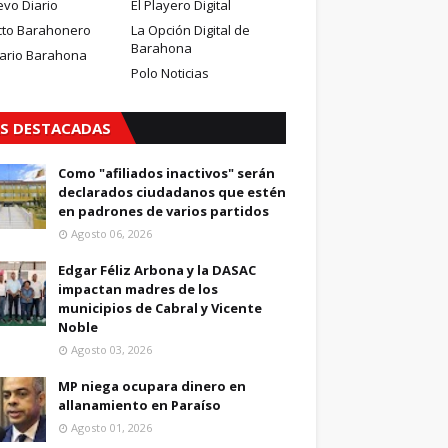
evo Diario
El Playero Digital
cto Barahonero
La Opción Digital de
Barahona
iario Barahona
Polo Noticias
S DESTACADAS
Como "afiliados inactivos" serán
declarados ciudadanos que estén
en padrones de varios partidos
Agosto 06, 2026
Edgar Féliz Arbona y la DASAC
impactan madres de los
municipios de Cabral y Vicente
Noble
Agosto 03, 2026
MP niega ocupara dinero en
allanamiento en Paraíso
Agosto 01, 2026