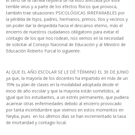
el seno de la familia neybera se ha visto afectada por este
terrible virus y a parte de los efectos físicos que provoca,
también trae situaciones PSICOLÓGICAS IRREPARABLES por
la pérdida de hijos, padres, hermanos, primos, tíos y vecinos y
sin poder dar la despedida hacia el descanso eterno, más el
encierro de nuestros ciudadanos obligatorio para evitar el
contagio de los que nos rodean, nos vemos en la necesidad
de solicitar al Consejo Nacional de Educación y al Ministro de
Educación Roberto Furcal lo siguiente:
A) QUE EL AÑO ESCOLAR SE LE DÉ TÉRMINO EL 30 DE JUNIO
ya que, la mayoría de los docentes ha impartido en más de un
70% su plan de clases en la modalidad adoptada desde el
inicio de año escolar y que la mayoría están sometidos, al
igual que los estudiantes, a un estrés permanente, que pudiera
acarrear otras enfermedades debido al encierro provocado
por tanta incertidumbre que vivimos en estos momentos en
Neyba, pues en los últimos días se han incrementado la tasa
de mortandad y contagio local.