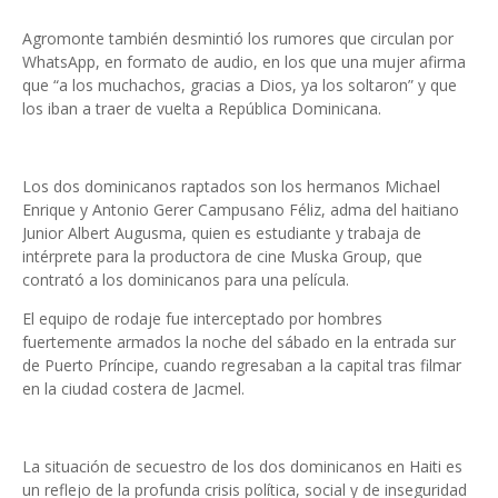
Agromonte también des­mintió los rumores que cir­culan por
WhatsApp, en formato de audio, en los que una mujer afirma
que “a los muchachos, gracias a Dios, ya los soltaron” y que
los iban a traer de vuelta a República Dominicana.
Los dos dominicanos rap­tados son los hermanos Mi­chael
Enrique y Antonio Ge­rer Campusano Féliz, adma del haitiano
Junior Albert Augusma, quien es estudian­te y trabaja de
intérprete para la productora de cine Muska Group, que
contrató a los do­minicanos para una película.
El equipo de rodaje fue interceptado por hombres
fuertemente armados la no­che del sábado en la entra­da sur
de Puerto Príncipe, cuando regresaban a la ca­pital tras filmar
en la ciudad costera de Jacmel.
La situación de secuestro de los dos dominicanos en Haiti es
un reflejo de la pro­funda crisis política, social y de inseguridad