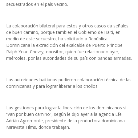
secuestrados en el país vecino.
La colaboración bilate­ral para estos y otros casos da señales
de buen camino, porque también el Gobierno de Haití, en
medio de este se­cuestro, ha solicitado a Repú­blica
Dominicana la extradi­ción del exalcalde de Puerto Príncipe
Ralph Youri Chevry, opositor, quien fue relaciona­do ayer,
miércoles, por las au­toridades de su país con ban­das armadas.
Las autoridades haitianas pudieron colaboración técni­ca de las
dominicanas y para lograr liberar a los criollos.
Las gestiones para lograr la liberación de los dominica­nos sí
“van por buen camino”, según le dijo ayer a la agencia Efe
Adrián Agromonte, presi­dente de la productora domi­nicana
Miravista Films, don­de trabajan.