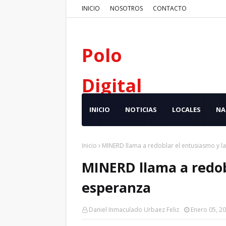
INICIO
NOSOTROS
CONTACTO
Polo
Digital
INICIO
NOTICIAS
LOCALES
NA
Inicio
MINERD llama a redoblar el entusiasmo y l
MINERD llama a redob
esperanza
Daniel Inmaculado Urbaez Feliz
Enero 05, 2