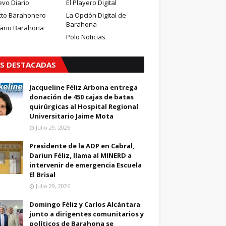
evo Diario
El Playero Digital
cto Barahonero
La Opción Digital de
Barahona
iario Barahona
Polo Noticias
S DESTACADAS
Jacqueline Féliz Arbona entrega
donación de 450 cajas de batas
quirúrgicas al Hospital Regional
Universitario Jaime Mota
Julio 29, 2026
Presidente de la ADP en Cabral,
Dariun Féliz, llama al MINERD a
intervenir de emergencia Escuela
El Brisal
Julio 29, 2026
Domingo Féliz y Carlos Alcántara
junto a dirigentes comunitarios y
políticos de Barahona se