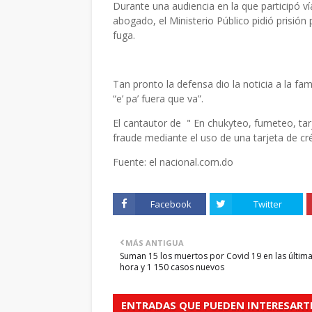
Durante una audiencia en la que participó ví
abogado, el Ministerio Público pidió prisión
fuga.
Tan pronto la defensa dio la noticia a la fam
“e’ pa’ fuera que va”.
El cantautor de " En chukyteo, fumeteo, ta
fraude mediante el uso de una tarjeta de cré
Fuente: el nacional.com.do
Facebook
Twitter
MÁS ANTIGUA
Suman 15 los muertos por Covid 19 en las últim
hora y 1 150 casos nuevos
ENTRADAS QUE PUEDEN INTERESART