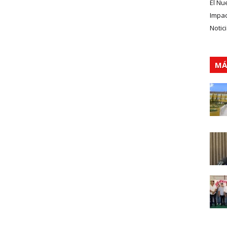
El Nu
Impa
Notic
MÁ