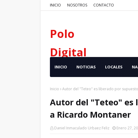
INICIO
NOSOTROS
CONTACTO
Polo
Digital
INICIO
NOTICIAS
LOCALES
NA
Inicio
Autor del "Teteo" es liberado por supuest
Autor del "Teteo" es
a Ricardo Montaner
Daniel Inmaculado Urbaez Feliz
Enero 27, 2