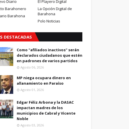
evo Diario
El Playero Digital
cto Barahonero
La Opción Digital de
Barahona
iario Barahona
Polo Noticias
S DESTACADAS
Como "afiliados inactivos" serán
declarados ciudadanos que estén
en padrones de varios partidos
Agosto 06, 2026
MP niega ocupara dinero en
allanamiento en Paraíso
Agosto 01, 2026
Edgar Féliz Arbona y la DASAC
impactan madres de los
municipios de Cabral y Vicente
Noble
Agosto 03, 2026