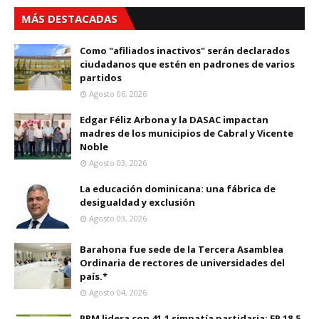
MÁS DESTACADAS
Como "afiliados inactivos" serán declarados
ciudadanos que estén en padrones de varios
partidos
Agosto 06, 2026
Edgar Féliz Arbona y la DASAC impactan
madres de los municipios de Cabral y Vicente
Noble
Agosto 03, 2026
La educación dominicana: una fábrica de
desigualdad y exclusión
Agosto 03, 2026
Barahona fue sede de la Tercera Asamblea
Ordinaria de rectores de universidades del
país.*
Agosto 04, 2026
PRM lidera con 41.1 simpatía partidaria; FP 18.5