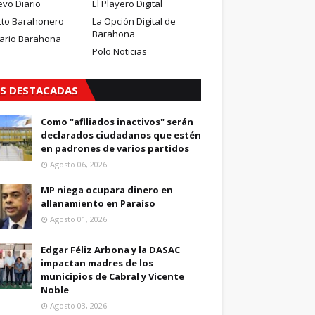
evo Diario
El Playero Digital
cto Barahonero
La Opción Digital de
Barahona
iario Barahona
Polo Noticias
S DESTACADAS
Como "afiliados inactivos" serán
declarados ciudadanos que estén
en padrones de varios partidos
Agosto 06, 2026
MP niega ocupara dinero en
allanamiento en Paraíso
Agosto 01, 2026
Edgar Féliz Arbona y la DASAC
impactan madres de los
municipios de Cabral y Vicente
Noble
Agosto 03, 2026