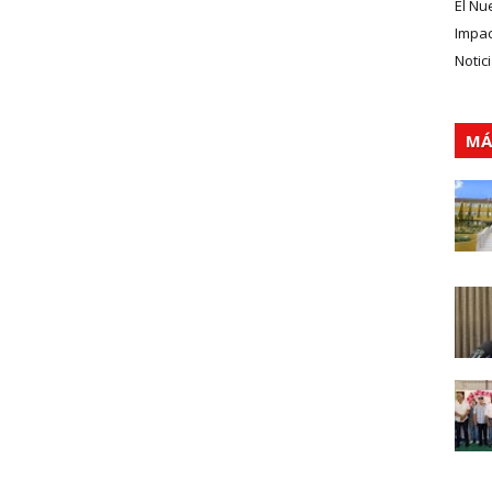
El Nu
Impa
Notic
MÁ