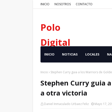
INICIO
NOSOTROS
CONTACTO
Polo
Digital
INICIO
NOTICIAS
LOCALES
NA
Inicio
Stephen Curry guia a los Warriors de Golden
Stephen Curry guia a
a otra victoria
Daniel Inmaculado Urbaez Feliz
Mayo 17, 20