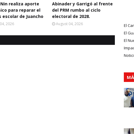
 Nin realiza aporte
Abinader y Garrigó al frente
co para reparar el
del PRM rumbo al ciclo
 escolar de Juancho
electoral de 2028.
04, 2026
August 04, 2026
El Ca
El Gu
El Nu
Impa
Notic
MÁ