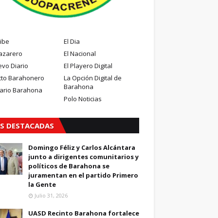
ribe
El Dia
azarero
El Nacional
evo Diario
El Playero Digital
cto Barahonero
La Opción Digital de
Barahona
iario Barahona
Polo Noticias
S DESTACADAS
Domingo Féliz y Carlos Alcántara
junto a dirigentes comunitarios y
políticos de Barahona se
juramentan en el partido Primero
la Gente
Julio 31, 2026
UASD Recinto Barahona fortalece