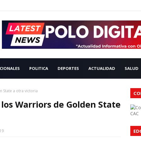
CIONALES
POLITICA
DEPORTES
ACTUALIDAD
SALUD
 State a otra victoria
CO
 los Warriors de Golden State
CAC
ED
19