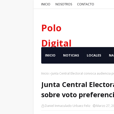
INICIO
NOSOTROS
CONTACTO
Polo
Digital
INICIO
NOTICIAS
LOCALES
NA
Inicio
Junta Central Electoral convoca audiencia p
Junta Central Elector
sobre voto preferenci
Daniel Inmaculado Urbaez Feliz
Marzo 27, 2