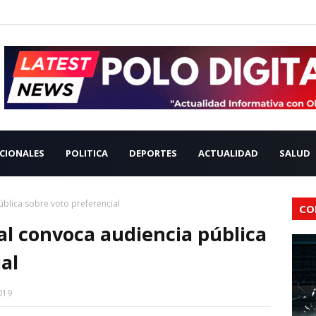
CIONALES
POLITICA
DEPORTES
ACTUALIDAD
SALUD
ública sobre voto preferencial
CO
al convoca audiencia pública
al
019