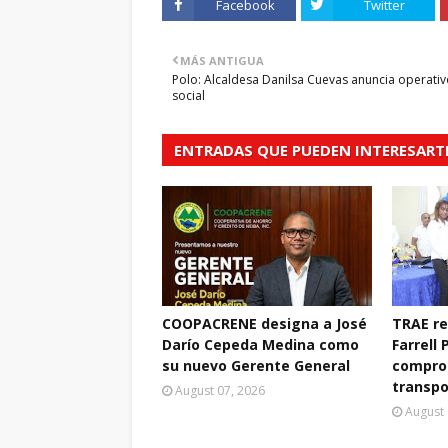
Facebook
Twitter
MÁS ANTIGUA
Polo: Alcaldesa Danilsa Cuevas anuncia operati
social
ENTRADAS QUE PUEDEN INTERESART
COOPACRENE designa a José
TRAE r
Darío Cepeda Medina como
Farrell 
su nuevo Gerente General
compro
transpo
August 07, 2026
August 