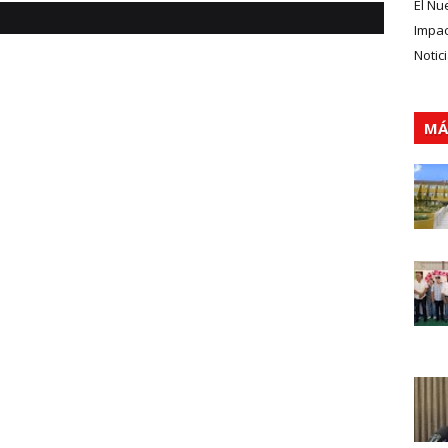
El Nu
Impa
Notic
MÁ