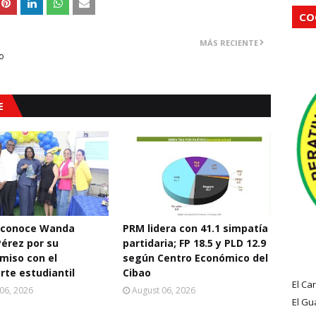
CO
MÁS RECIENTE
vo
E
econoce Wanda
PRM lidera con 41.1 simpatía
Pérez por su
partidaria; FP 18.5 y PLD 12.9
miso con el
según Centro Económico del
rte estudiantil
Cibao
El Ca
06, 2026
August 06, 2026
El Gu