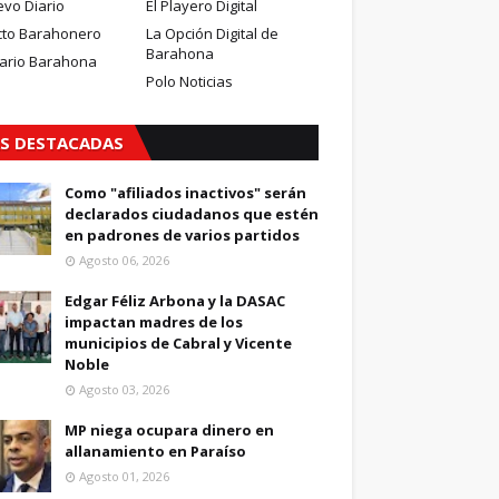
evo Diario
El Playero Digital
cto Barahonero
La Opción Digital de
Barahona
iario Barahona
Polo Noticias
S DESTACADAS
Como "afiliados inactivos" serán
declarados ciudadanos que estén
en padrones de varios partidos
Agosto 06, 2026
Edgar Féliz Arbona y la DASAC
impactan madres de los
municipios de Cabral y Vicente
Noble
Agosto 03, 2026
MP niega ocupara dinero en
allanamiento en Paraíso
Agosto 01, 2026