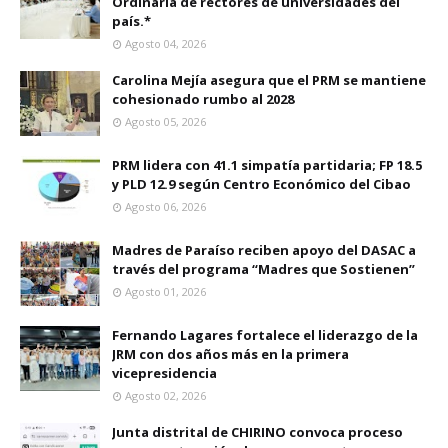
Ordinaria de rectores de universidades del
país.*
Agosto 04, 2026
Carolina Mejía asegura que el PRM se mantiene
cohesionado rumbo al 2028
Agosto 05, 2026
PRM lidera con 41.1 simpatía partidaria; FP 18.5
y PLD 12.9 según Centro Económico del Cibao
Agosto 06, 2026
Madres de Paraíso reciben apoyo del DASAC a
través del programa “Madres que Sostienen”
Agosto 01, 2026
Fernando Lagares fortalece el liderazgo de la
JRM con dos años más en la primera
vicepresidencia
Agosto 02, 2026
Junta distrital de CHIRINO convoca proceso