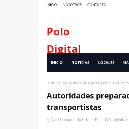
INICIO
NOSOTROS
CONTACTO
Polo
Digital
INICIO
NOTICIAS
LOCALES
NA
Inicio
Autoridades preparadas para huelga de tr
Autoridades prepara
transportistas
Daniel Inmaculado Urbaez Feliz
Septiembre 