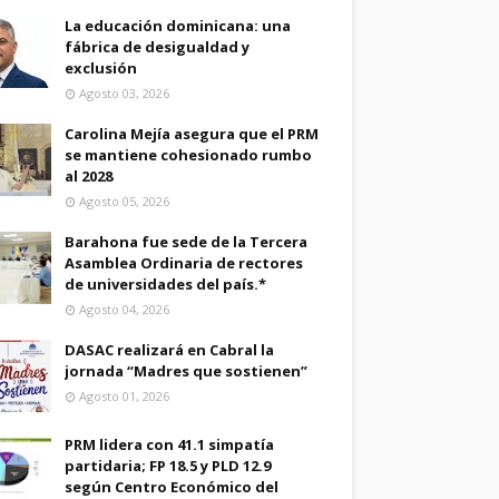
La educación dominicana: una
fábrica de desigualdad y
exclusión
Agosto 03, 2026
Carolina Mejía asegura que el PRM
se mantiene cohesionado rumbo
al 2028
Agosto 05, 2026
Barahona fue sede de la Tercera
Asamblea Ordinaria de rectores
de universidades del país.*
Agosto 04, 2026
DASAC realizará en Cabral la
jornada “Madres que sostienen”
Agosto 01, 2026
PRM lidera con 41.1 simpatía
partidaria; FP 18.5 y PLD 12.9
según Centro Económico del