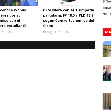
El Nu
Impa
econoce Wanda
PRM lidera con 41.1 simpatía
Notic
Pérez por su
partidaria; FP 18.5 y PLD 12.9
miso con el
según Centro Económico del
rte estudiantil
Cibao
MÁ
06, 2026
August 06, 2026