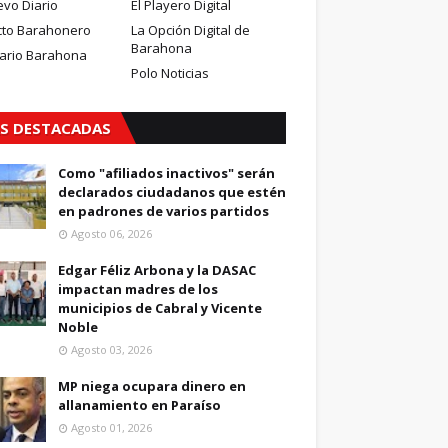
evo Diario
El Playero Digital
cto Barahonero
La Opción Digital de
Barahona
iario Barahona
Polo Noticias
S DESTACADAS
Como "afiliados inactivos" serán
declarados ciudadanos que estén
en padrones de varios partidos
Agosto 06, 2026
Edgar Féliz Arbona y la DASAC
impactan madres de los
municipios de Cabral y Vicente
Noble
Agosto 03, 2026
MP niega ocupara dinero en
allanamiento en Paraíso
Agosto 01, 2026