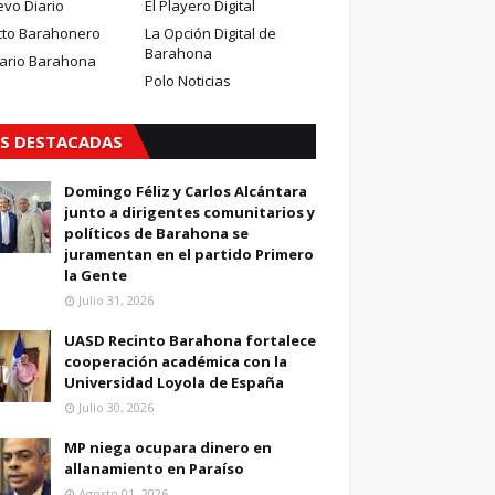
evo Diario
El Playero Digital
cto Barahonero
La Opción Digital de
Barahona
iario Barahona
Polo Noticias
S DESTACADAS
Domingo Féliz y Carlos Alcántara
junto a dirigentes comunitarios y
políticos de Barahona se
juramentan en el partido Primero
la Gente
Julio 31, 2026
UASD Recinto Barahona fortalece
cooperación académica con la
Universidad Loyola de España
Julio 30, 2026
MP niega ocupara dinero en
allanamiento en Paraíso
Agosto 01, 2026