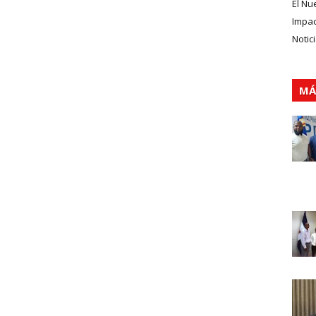
El Nu
Impa
Notic
MÁ