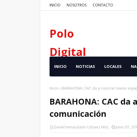
INICIO
NOSOTROS
CONTACTO
Polo
Digital
INICIO
NOTICIAS
LOCALES
NA
Inicio
BARAHONA: CAC da a conocer nuevo equi
BARAHONA: CAC da a 
comunicación
Daniel Inmaculado Urbaez Feliz
Junio 07, 20