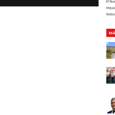
El Nu
Impa
Notic
MÁ