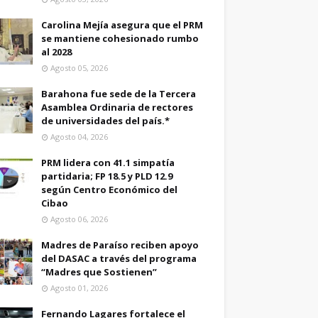
Carolina Mejía asegura que el PRM
se mantiene cohesionado rumbo
al 2028
Agosto 05, 2026
Barahona fue sede de la Tercera
Asamblea Ordinaria de rectores
de universidades del país.*
Agosto 04, 2026
PRM lidera con 41.1 simpatía
partidaria; FP 18.5 y PLD 12.9
según Centro Económico del
Cibao
Agosto 06, 2026
Madres de Paraíso reciben apoyo
del DASAC a través del programa
“Madres que Sostienen”
Agosto 01, 2026
Fernando Lagares fortalece el