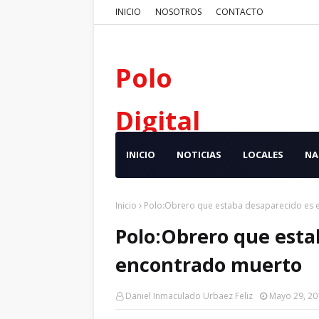
INICIO
NOSOTROS
CONTACTO
Polo
Digital
INICIO
NOTICIAS
LOCALES
NA
Inicio
Polo:Obrero que estaba desaparecido es 
Polo:Obrero que esta
encontrado muerto
Daniel Inmaculado Urbaez Feliz
Mayo 29, 20