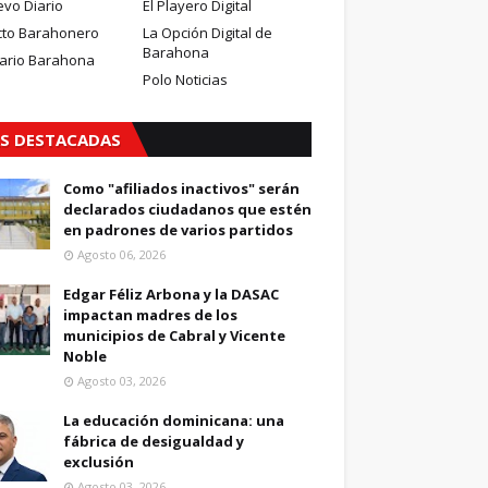
evo Diario
El Playero Digital
cto Barahonero
La Opción Digital de
Barahona
iario Barahona
Polo Noticias
S DESTACADAS
Como "afiliados inactivos" serán
declarados ciudadanos que estén
en padrones de varios partidos
Agosto 06, 2026
Edgar Féliz Arbona y la DASAC
impactan madres de los
municipios de Cabral y Vicente
Noble
Agosto 03, 2026
La educación dominicana: una
fábrica de desigualdad y
exclusión
Agosto 03, 2026