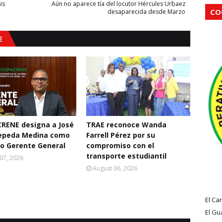
is
Aún no aparece tía del locutor Hércules Urbaez
CO
desaparecida desde Marzo
E
RENE designa a José
TRAE reconoce Wanda
Cepeda Medina como
Farrell Pérez por su
o Gerente General
compromiso con el
transporte estudiantil
07, 2026
August 06, 2026
El Ca
El Gu