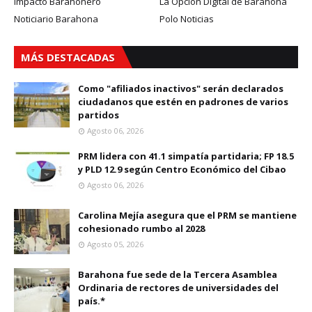
Impacto Barahonero
La Opción Digital de Barahona
Noticiario Barahona
Polo Noticias
MÁS DESTACADAS
Como "afiliados inactivos" serán declarados
ciudadanos que estén en padrones de varios
partidos
Agosto 06, 2026
PRM lidera con 41.1 simpatía partidaria; FP 18.5
y PLD 12.9 según Centro Económico del Cibao
Agosto 06, 2026
Carolina Mejía asegura que el PRM se mantiene
cohesionado rumbo al 2028
Agosto 05, 2026
Barahona fue sede de la Tercera Asamblea
Ordinaria de rectores de universidades del
país.*