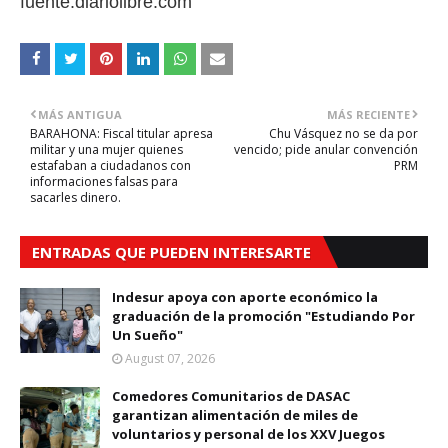
fuente:diariolibre.com
MÁS ANTIGUA
MÁS RECIENTE
BARAHONA: Fiscal titular apresa
Chu Vásquez no se da por
militar y una mujer quienes
vencido; pide anular convención
estafaban a ciudadanos con
PRM
informaciones falsas para
sacarles dinero.
ENTRADAS QUE PUEDEN INTERESARTE
Indesur apoya con aporte económico la
graduación de la promoción "Estudiando Por
Un Sueño"
August 07, 2026
Comedores Comunitarios de DASAC
garantizan alimentación de miles de
voluntarios y personal de los XXV Juegos