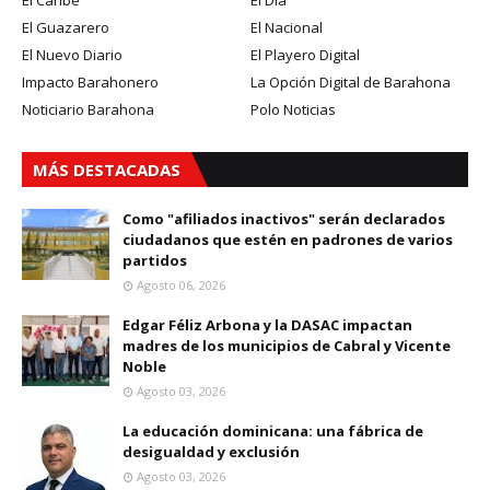
El Caribe
El Dia
El Guazarero
El Nacional
El Nuevo Diario
El Playero Digital
Impacto Barahonero
La Opción Digital de Barahona
Noticiario Barahona
Polo Noticias
MÁS DESTACADAS
Como "afiliados inactivos" serán declarados
ciudadanos que estén en padrones de varios
partidos
Agosto 06, 2026
Edgar Féliz Arbona y la DASAC impactan
madres de los municipios de Cabral y Vicente
Noble
Agosto 03, 2026
La educación dominicana: una fábrica de
desigualdad y exclusión
Agosto 03, 2026