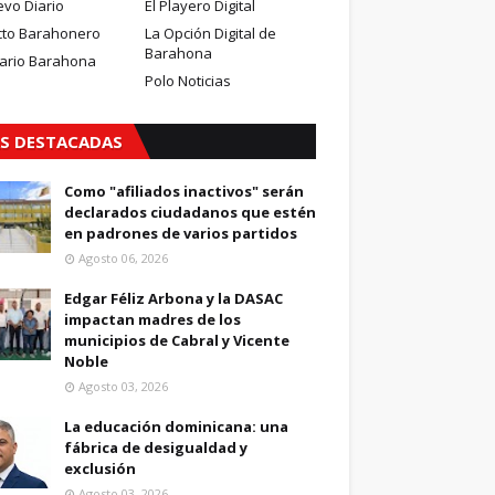
evo Diario
El Playero Digital
cto Barahonero
La Opción Digital de
Barahona
iario Barahona
Polo Noticias
S DESTACADAS
Como "afiliados inactivos" serán
declarados ciudadanos que estén
en padrones de varios partidos
Agosto 06, 2026
Edgar Féliz Arbona y la DASAC
impactan madres de los
municipios de Cabral y Vicente
Noble
Agosto 03, 2026
La educación dominicana: una
fábrica de desigualdad y
exclusión
Agosto 03, 2026