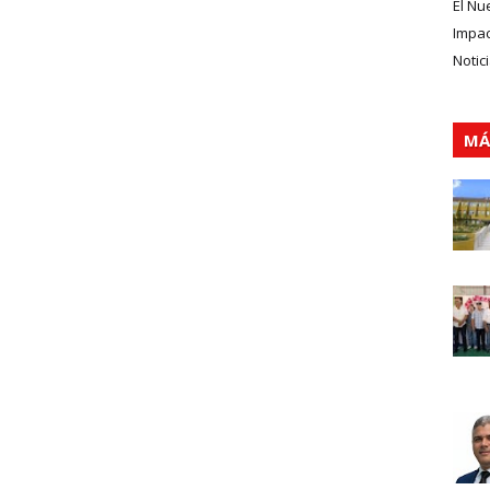
El Nu
Impa
Notic
MÁ