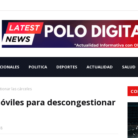
CIONALES
POLITICA
DEPORTES
ACTUALIDAD
SALUD
tionar las cárceles
CO
móviles para descongestionar
18