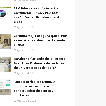
PRM lidera con 41.1 simpatía
partidaria; FP 18.5 y PLD 12.9
según Centro Económico del
Cibao
Agosto 06, 2026
Carolina Mejía asegura que el PRM
se mantiene cohesionado rumbo
al 2028
Agosto 05, 2026
Barahona fue sede de la Tercera
Asamblea Ordinaria de rectores
de universidades del país.*
Agosto 04, 2026
Junta distrital de CHIRINO
convoca proceso para
construcción de aceras y
contenes
Agosto 04, 2026