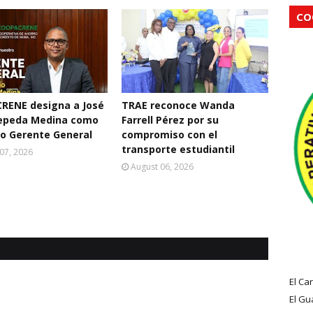
CO
RENE designa a José
TRAE reconoce Wanda
Cepeda Medina como
Farrell Pérez por su
o Gerente General
compromiso con el
transporte estudiantil
07, 2026
August 06, 2026
El Ca
El Gu