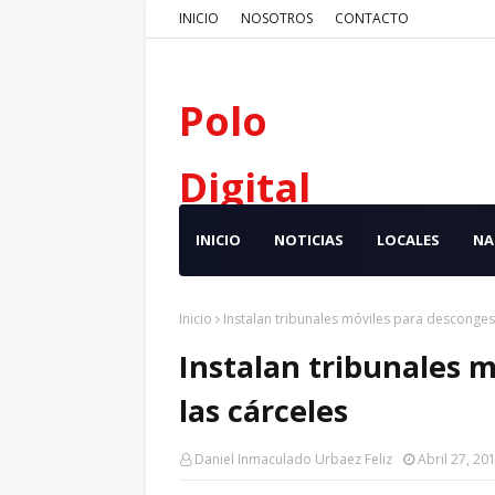
INICIO
NOSOTROS
CONTACTO
Polo
Digital
INICIO
NOTICIAS
LOCALES
NA
Inicio
Instalan tribunales móviles para desconges
Instalan tribunales 
las cárceles
Daniel Inmaculado Urbaez Feliz
Abril 27, 20