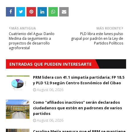
MÁS ANTIGUA
MÁS RECIENTE
Cuatrienio del Agua: Danilo
PLD libra este lunes pulso
Medina da seguimiento a
grupal por padrón en la Ley de
proyectos de desarrollo
Partidos Políticos
agroforestal
ENTRADAS QUE PUEDEN INTERESARTE
PRM lidera con 41.1 simpatía partidaria; FP 18.5
y PLD 12.9 según Centro Económico del Cibao
August 06, 2026
Como "afiliados inactivos" serán declarados
ciudadanos que estén en padrones de varios
partidos
August 06, 2026
Carolina Mejía asegura que el PRM se mantiene