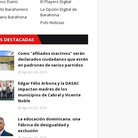
evo Diario
El Playero Digital
cto Barahonero
La Opción Digital de
Barahona
iario Barahona
Polo Noticias
S DESTACADAS
Como "afiliados inactivos" serán
declarados ciudadanos que estén
en padrones de varios partidos
Agosto 06, 2026
Edgar Féliz Arbona y la DASAC
impactan madres de los
municipios de Cabral y Vicente
Noble
Agosto 03, 2026
La educación dominicana: una
fábrica de desigualdad y
exclusión
Agosto 03, 2026