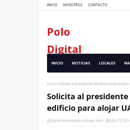
INICIO
NOSOTROS
CONTACTO
Polo
Digital
INICIO
NOTICIAS
LOCALES
NA
Inicio
Solicita al presidente Medina construcción
Solicita al president
edificio para alojar
Daniel Inmaculado Urbaez Feliz
Julio 25, 201