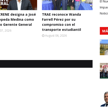
El Nu
Impa
Notic
RENE designa a José
TRAE reconoce Wanda
Cepeda Medina como
Farrell Pérez por su
o Gerente General
compromiso con el
transporte estudiantil
07, 2026
MÁ
August 06, 2026