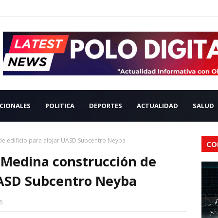
CIONALES
POLITICA
DEPORTES
ACTUALIDAD
SALUD
 de edificio para alojar UASD Subcentro Neyba
CO
e Medina construcción de
 UASD Subcentro Neyba
6