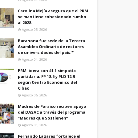
Carolina Mejía asegura que el PRM
se mantiene cohesionado rumbo
al 2028
Agosto 05, 2026
Barahona fue sede de la Tercera
Asamblea Ordinaria de rectores
de universidades del país.*
Agosto 04, 2026
PRM lidera con 41.1 simpatía
partidaria; FP 18.5 y PLD 12.9
según Centro Económico del
Cibao
Agosto 06, 2026
Madres de Paraíso reciben apoyo
del DASAC a través del programa
“Madres que Sostienen”
Agosto 01, 2026
Fernando Lagares fortalece el