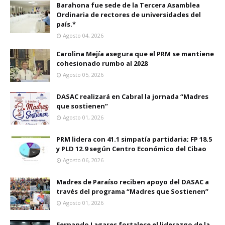
Barahona fue sede de la Tercera Asamblea
Ordinaria de rectores de universidades del
país.*
Agosto 04, 2026
Carolina Mejía asegura que el PRM se mantiene
cohesionado rumbo al 2028
Agosto 05, 2026
DASAC realizará en Cabral la jornada “Madres
que sostienen”
Agosto 01, 2026
PRM lidera con 41.1 simpatía partidaria; FP 18.5
y PLD 12.9 según Centro Económico del Cibao
Agosto 06, 2026
Madres de Paraíso reciben apoyo del DASAC a
través del programa “Madres que Sostienen”
Agosto 01, 2026
Fernando Lagares fortalece el liderazgo de la