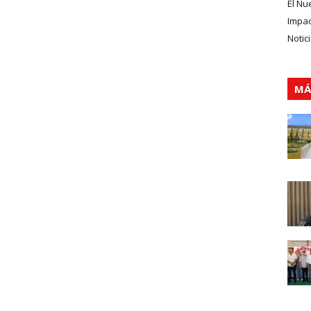
El Nu
Impa
Notic
MÁ