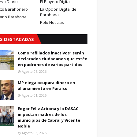
evo Diario
El Playero Digital
cto Barahonero
La Opción Digital de
Barahona
iario Barahona
Polo Noticias
S DESTACADAS
Como "afiliados inactivos" serán
declarados ciudadanos que estén
en padrones de varios partidos
Agosto 06, 2026
MP niega ocupara dinero en
allanamiento en Paraíso
Agosto 01, 2026
Edgar Féliz Arbona y la DASAC
impactan madres de los
municipios de Cabral y Vicente
Noble
Agosto 03, 2026