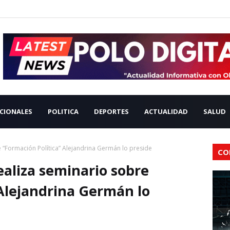
CIONALES
POLITICA
DEPORTES
ACTUALIDAD
SALUD
 “Formación Política” Alejandrina Germán lo preside
CO
ealiza seminario sobre
 Alejandrina Germán lo