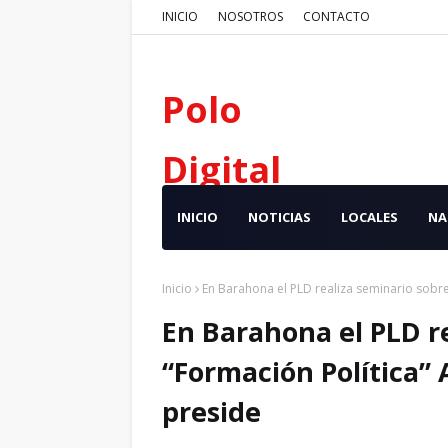
INICIO
NOSOTROS
CONTACTO
Polo
Digital
INICIO
NOTICIAS
LOCALES
NA
Inicio
En Barahona el PLD realiza seminario sobre
En Barahona el PLD r
“Formación Política”
preside