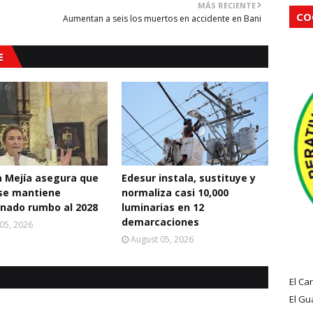
MÁS RECIENTE
CO
Aumentan a seis los muertos en accidente en Bani
E
a Mejía asegura que
Edesur instala, sustituye y
se mantiene
normaliza casi 10,000
nado rumbo al 2028
luminarias en 12
demarcaciones
05, 2026
August 05, 2026
El Ca
El Gu