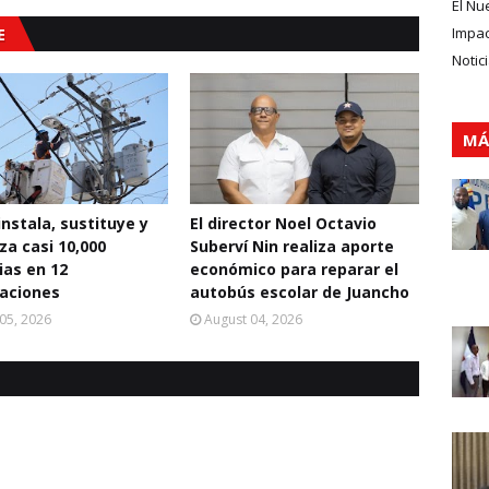
El Nu
E
Impa
Notic
MÁ
instala, sustituye y
El director Noel Octavio
za casi 10,000
Suberví Nin realiza aporte
ias en 12
económico para reparar el
aciones
autobús escolar de Juancho
05, 2026
August 04, 2026