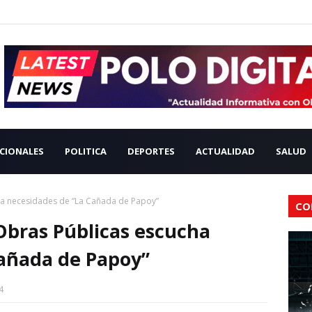
CIONALES
POLITICA
DEPORTES
ACTUALIDAD
SALUD
ha necesidades de “La Cañada de Papoy”
CO
 Obras Públicas escucha
Cañada de Papoy”
4