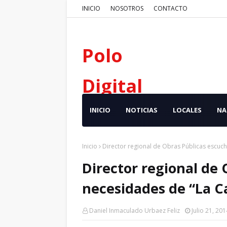
INICIO
NOSOTROS
CONTACTO
Polo
Digital
INICIO
NOTICIAS
LOCALES
NA
Inicio
Director regional de Obras Públicas escuc
Director regional de
necesidades de “La 
Daniel Inmaculado Urbaez Feliz
Julio 21, 201