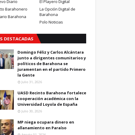
evo Diario
El Playero Digital
cto Barahonero
La Opción Digital de
Barahona
iario Barahona
Polo Noticias
S DESTACADAS
Domingo Féliz y Carlos Alcántara
junto a dirigentes comunitarios y
políticos de Barahona se
juramentan en el partido Primero
la Gente
Julio 31, 2026
UASD Recinto Barahona fortalece
cooperación académica con la
Universidad Loyola de España
Julio 30, 2026
MP niega ocupara dinero en
allanamiento en Paraíso
Agosto 01, 2026